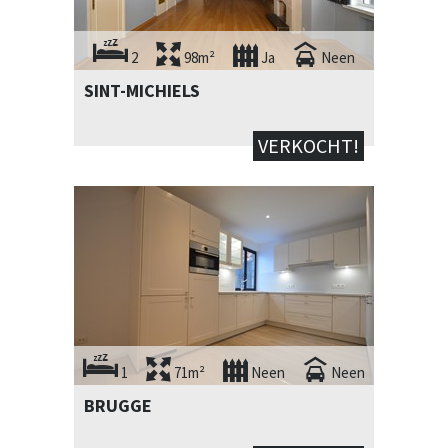
2
98m²
Ja
Neen
SINT-MICHIELS
VERKOCHT!
1
71m²
Neen
Neen
BRUGGE