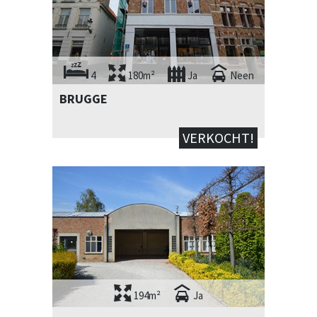
4
180m²
Ja
Neen
BRUGGE
VERKOCHT!
194m²
Ja