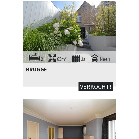
2
85m²
Ja
Neen
BRUGGE
VERKOCHT!