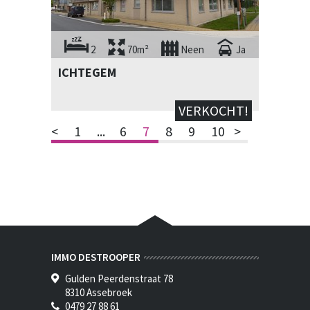
2
70m²
Neen
Ja
ICHTEGEM
VERKOCHT!
<
1
...
6
7
8
9
10
>
IMMO DESTROOPER
Gulden Peerdenstraat 78
8310 Assebroek
0479 27 88 61