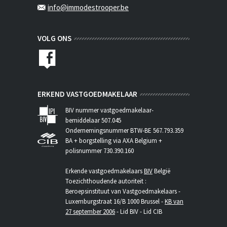
info@immodestrooper.be
VOLG ONS
ERKEND VASTGOEDMAKELAAR
BIV nummer vastgoedmakelaar-
bemiddelaar 507.045
Ondernemingsnummer BTW-BE 567.793.359
BA + borgstelling via AXA Belgium +
polisnummer 730.390.160
Erkende vastgoedmakelaars
BIV
België
Toezichthoudende autoriteit :
Beroepsinstituut van Vastgoedmakelaars -
Luxemburgstraat 16/B 1000 Brussel -
KB van
27 september 2006
- Lid BIV - Lid CIB