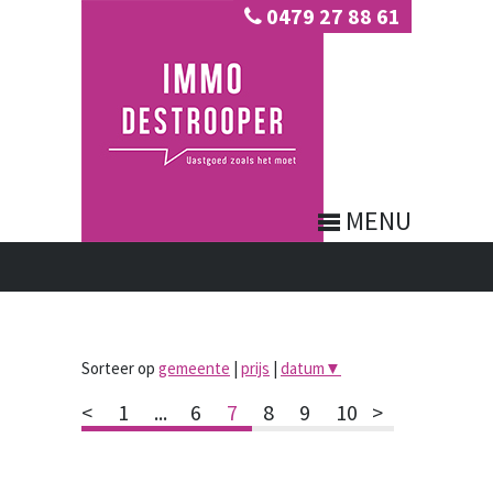
0479 27 88 61
MENU
Sorteer op
gemeente
|
prijs
|
datum
▼
<
1
...
6
7
8
9
10
>