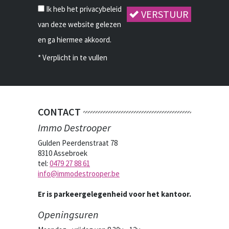
Ik heb het privacybeleid
VERSTUUR
van deze website gelezen
en ga hiermee akkoord.
*
Verplicht in te vullen
CONTACT
Immo Destrooper
Gulden Peerdenstraat 78
8310 Assebroek
tel:
0479 27 88 61
info@immodestrooper.be
Er is parkeergelegenheid voor het kantoor.
Openingsuren