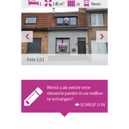
1
145 m²
Ja
Neen
Foto 1/13
Foto 2/1
Wenst u als eerste onze
nieuwste panden in uw mailbox
te ontvangen?
SCHRIJF U IN