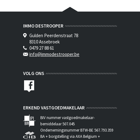
IMMO DESTROOPER
Gulden Peerdenstraat 78
8310 Assebroek
0479 27 88 61
info@immodestrooper.be
VOLG ONS
ERKEND VASTGOEDMAKELAAR
BIV nummer vastgoedmakelaar-
bemiddelaar 507.045
Ondernemingsnummer BTW-BE 567.793.359
BA + borgstelling via AXA Belgium +