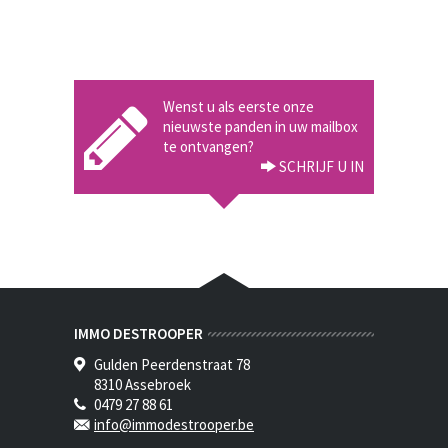
Wenst u als eerste onze
nieuwste panden in uw mailbox
te ontvangen?
SCHRIJF U IN
IMMO DESTROOPER
Gulden Peerdenstraat 78
8310 Assebroek
0479 27 88 61
info@immodestrooper.be