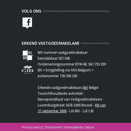
VOLG ONS
ERKEND VASTGOEDMAKELAAR
BIV nummer vastgoedmakelaar-
bemiddelaar 507.045
Ondernemingsnummer BTW-BE 567.793.359
BA + borgstelling via AXA Belgium +
polisnummer 730.390.160
Erkende vastgoedmakelaars
BIV
België
Toezichthoudende autoriteit :
Beroepsinstituut van Vastgoedmakelaars -
Luxemburgstraat 16/B 1000 Brussel -
KB van
27 september 2006
- Lid BIV - Lid CIB
Privacy policy
|
Disclaimer
|
Developed by Zabun