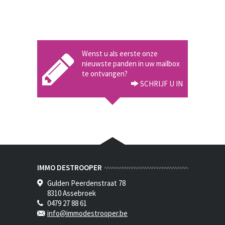
Wenst u als eerste onze
nieuwste panden in uw mailbox
te ontvangen?
SCHRIJF U IN
IMMO DESTROOPER
Gulden Peerdenstraat 78
8310 Assebroek
0479 27 88 61
info@immodestrooper.be