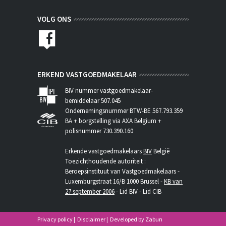
VOLG ONS
ERKEND VASTGOEDMAKELAAR
BIV nummer vastgoedmakelaar-
bemiddelaar 507.045
Ondernemingsnummer BTW-BE 567.793.359
BA + borgstelling via AXA Belgium +
polisnummer 730.390.160
Erkende vastgoedmakelaars
BIV
België
Toezichthoudende autoriteit :
Beroepsinstituut van Vastgoedmakelaars -
Luxemburgstraat 16/B 1000 Brussel -
KB van
27 september 2006
- Lid BIV - Lid CIB
Privacy policy
|
Disclaimer
|
Developed by Zabun