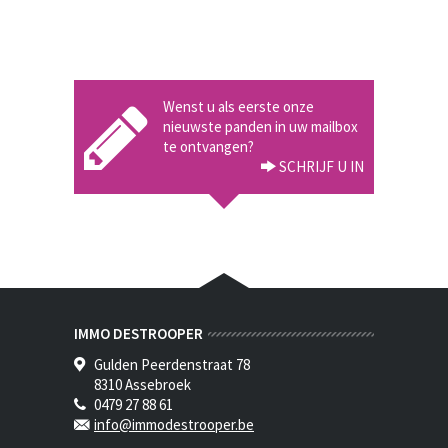
Wenst u als eerste onze
nieuwste panden in uw mailbox
te ontvangen?
SCHRIJF U IN
IMMO DESTROOPER
Gulden Peerdenstraat 78
8310 Assebroek
0479 27 88 61
info@immodestrooper.be