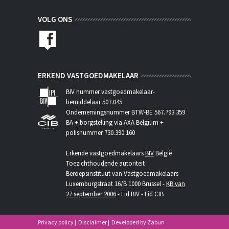
VOLG ONS
ERKEND VASTGOEDMAKELAAR
BIV nummer vastgoedmakelaar-
bemiddelaar 507.045
Ondernemingsnummer BTW-BE 567.793.359
BA + borgstelling via AXA Belgium +
polisnummer 730.390.160
Erkende vastgoedmakelaars
BIV
België
Toezichthoudende autoriteit :
Beroepsinstituut van Vastgoedmakelaars -
Luxemburgstraat 16/B 1000 Brussel -
KB van
27 september 2006
- Lid BIV - Lid CIB
Privacy policy
|
Disclaimer
|
Developed by Zabun