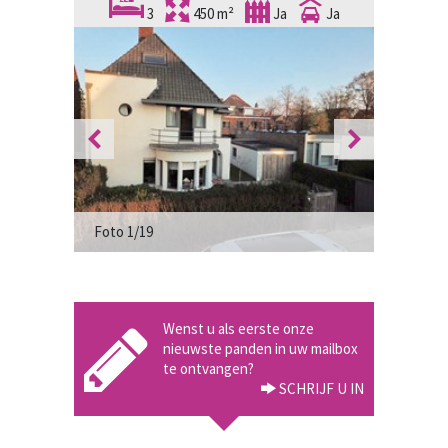
3
450 m²
Ja
Ja
Foto 2/1
Foto 1/19
Wenst u als eerste onze
nieuwste panden in uw mailbox
te ontvangen?
SCHRIJF U IN